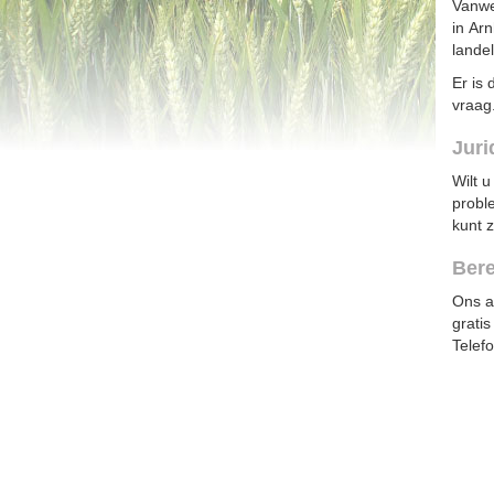
Vanwe
in Ar
landeli
Er is 
vraag
Juri
Wilt u
probl
kunt z
Ber
Ons a
grati
Telefo