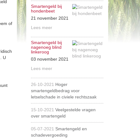
keld
Smartengeld bij
hondenbeet
21 november 2021
leem of
Lees meer
Smartengeld bij
nagenoeg blind
ridisch
linkeroog
. U
03 november 2021
Lees meer
26-10-2021
Hoger
kunt
smartengeldbedrag voor
letselschade in civiele rechtszaak
15-10-2021
Veelgestelde vragen
over smartengeld
05-07-2021
Smartengeld en
schadevergoeding