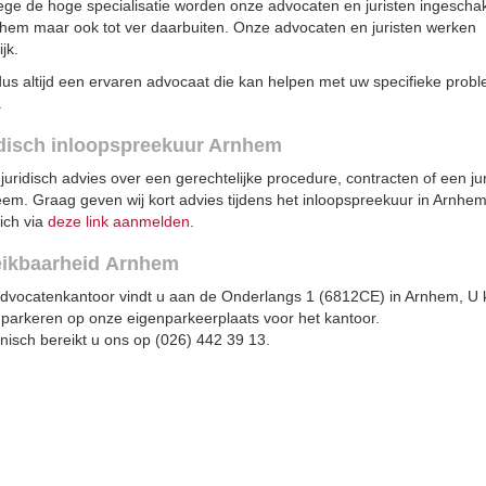
ge de hoge specialisatie worden onze advocaten en juristen ingescha
nhem maar ook tot ver daarbuiten. Onze advocaten en juristen werken
jk.
dus altijd een ervaren advocaat die kan helpen met uw specifieke prob
.
disch inloopspreekuur Arnhem
 juridisch advies over een gerechtelijke procedure, contracten of een ju
eem. Graag geven wij kort advies tijdens het inloopspreekuur in Arnhem
ich via
deze link aanmelden
.
eikbaarheid Arnhem
dvocatenkantoor vindt u aan de Onderlangs 1 (6812CE) in Arnhem, U 
s parkeren op onze eigenparkeerplaats voor het kantoor.
nisch bereikt u ons op (026) 442 39 13.