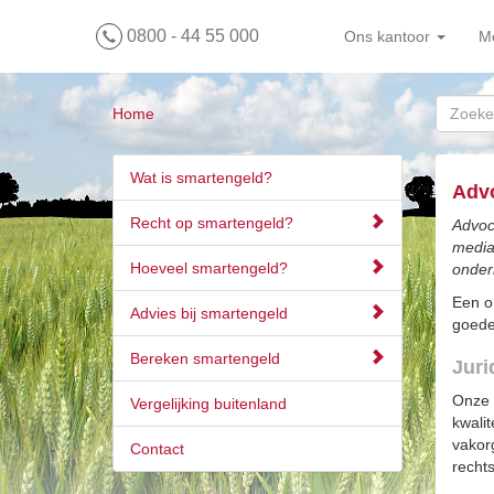
0800 - 44 55 000
Ons kantoor
M
Home
Wat is smartengeld?
Adv
Recht op smartengeld?
Advoc
media
Hoeveel smartengeld?
onder
Een o
Advies bij smartengeld
goede 
Bereken smartengeld
Juri
Onze 
Vergelijking buitenland
kwali
vakorg
Contact
recht