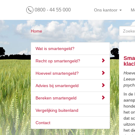
0800 - 44 55 000
Ons kantoor
M
Home
Wat is smartengeld?
Smar
Recht op smartengeld?
klac
Hoeve
Hoeveel smartengeld?
Leeuw
psych
Advies bij smartengeld
In de
Bereken smartengeld
aanspr
honde
Vergelijking buitenland
het o
dat sc
Contact
uitzon
het di