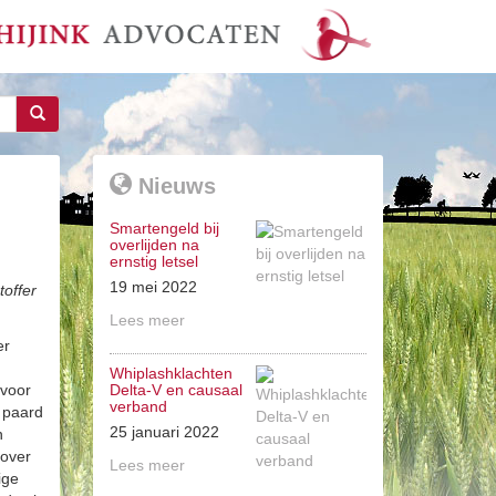
Nieuws
Smartengeld bij
overlijden na
ernstig letsel
19 mei 2022
toffer
Lees meer
er
Whiplashklachten
 voor
Delta-V en causaal
verband
 paard
25 januari 2022
n
 over
Lees meer
ige