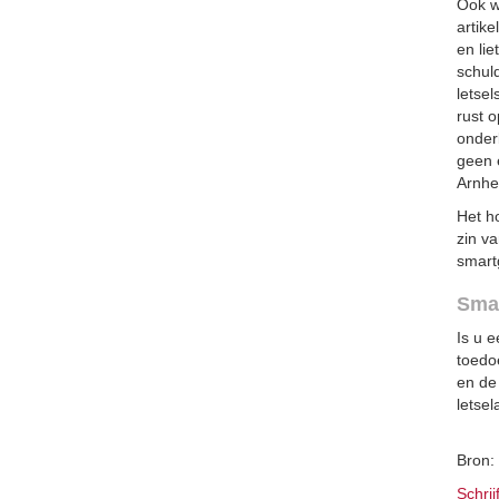
Ook w
artik
en lie
schul
letse
rust o
onder
geen 
Arnhe
Het ho
zin v
smart
Smar
Is u 
toedo
en de
letse
Bron:
Schrij