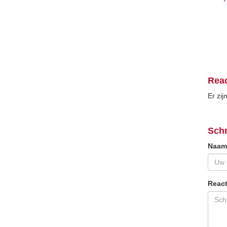
Reac
Er zij
Schr
Naam
React