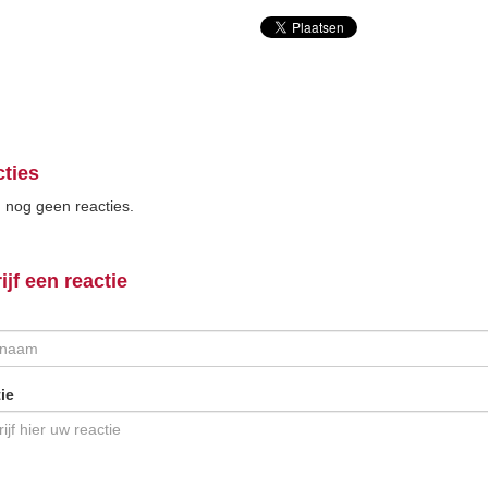
ties
n nog geen reacties.
ijf een reactie
ie