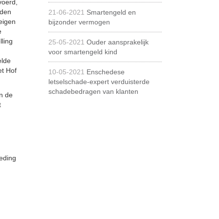
voerd,
dden
21-06-2021
Smartengeld en
eigen
bijzonder vermogen
e
ling
25-05-2021
Ouder aansprakelijk
voor smartengeld kind
elde
et Hof
10-05-2021
Enschedese
letselschade-expert verduisterde
schadebedragen van klanten
in de
t
eding