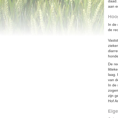
daad.
aan en
Hoog
In de
de re
Vastst
zieke
diarr
honde
De re
littek
laag. 
van d
In de
zogen
zijn g
Hof A
Eige