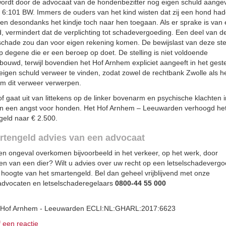
ordt door de advocaat van de hondenbezitter nog eigen schuld aange
el 6:101 BW. Immers de ouders van het kind wisten dat zij een hond ha
ten desondanks het kindje toch naar hen toegaan. Als er sprake is van 
d, vermindert dat de verplichting tot schadevergoeding. Een deel van d
lschade zou dan voor eigen rekening komen. De bewijslast van deze stel
p degene die er een beroep op doet. De stelling is niet voldoende
bouwd, terwijl bovendien het Hof Arnhem expliciet aangeeft in het gest
eigen schuld verweer te vinden, zodat zowel de rechtbank Zwolle als h
m dit verweer verwerpen.
f gaat uit van littekens op de linker bovenarm en psychische klachten 
an een angst voor honden. Het Hof Arnhem – Leeuwarden verhoogd he
geld naar € 2.500.
tengeld advies van een advocaat
een ongeval overkomen bijvoorbeeld in het verkeer, op het werk, door
en van een dier? Wilt u advies over uw recht op een letselschadevergo
 hoogte van het smartengeld. Bel dan geheel vrijblijvend met onze
ladvocaten en letselschaderegelaars
0800-44 55 000
 Hof Arnhem - Leeuwarden ECLI:NL:GHARL:2017:6623
f een reactie