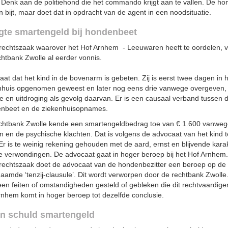
 Denk aan de politiehond die het commando krijgt aan te vallen. De hon
 bijt, maar doet dat in opdracht van de agent in een noodsituatie.
te smartengeld bij hondenbeet
 rechtszaak waarover het Hof Arnhem - Leeuwaren heeft te oordelen, v
chtbank Zwolle al eerder vonnis.
aat dat het kind in de bovenarm is gebeten. Zij is eerst twee dagen in 
nhuis opgenomen geweest en later nog eens drie vanwege overgeven,
ee en uitdroging als gevolg daarvan. Er is een causaal verband tussen 
nbeet en de ziekenhuisopnames.
chtbank Zwolle kende een smartengeldbedrag toe van € 1.600 vanweg
en en de psychische klachten. Dat is volgens de advocaat van het kind t
Er is te weinig rekening gehouden met de aard, ernst en blijvende kara
e verwondingen. De advocaat gaat in hoger beroep bij het Hof Arnhem.
 rechtszaak doet de advocaat van de hondenbezitter een beroep op de
aamde ‘tenzij-clausule’. Dit wordt verworpen door de rechtbank Zwolle.
een feiten of omstandigheden gesteld of gebleken die dit rechtvaardige
rnhem komt in hoger beroep tot dezelfde conclusie.
n schuld smartengeld