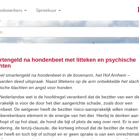
edewerkers
Spreekuur
tengeld na hondenbeet met litteken en psychische
hten
el smartengeld na hondenbeet in de bovenarm, het Hof Arnhem –
arden deed uitspraak. Naast littekens op de arm ontwikkelde het slach
ische klachten en angst voor honden.
 Nederlandse wet is de hoofdregel verankerd dat de bezitter van een di
akelijk is voor de door het dier aangerichte schade, zoals door een
nbeet. De wetgever heeft de bezitter risico-aansprakelijk willen maken
nberekenbare element in de energie van het dier. Hierbij te denken aan
hopt of op hol slaat, de hond die bijt of plots de weg over rent. Er is ee
dering, de tenzij-clausule, die kortweg inhoud dat de bezitter de macht
er heeft en toch bijt of schopt en er geen sprake is van een onrechtmat