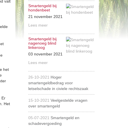
d valt
Smartengeld bij
hondenbeet
21 november 2021
Lees meer
elde
Smartengeld bij
nagenoeg blind
het
linkeroog
03 november 2021
de
Lees meer
e het
e
26-10-2021
Hoger
kter
smartengeldbedrag voor
letselschade in civiele rechtszaak
 Er
15-10-2021
Veelgestelde vragen
n. Het
over smartengeld
05-07-2021
Smartengeld en
schadevergoeding